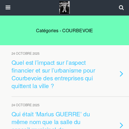
Catégories ›
COURBEVOIE
24 OCTOBRE 2025
Quel est l’impact sur l’aspect
financier et sur l’urbanisme pour
Courbevoie des entreprises qui
quittent la ville ?
24 OCTOBRE 2025
Qui était ‘Marius GUERRE’ du
même nom que la salle du