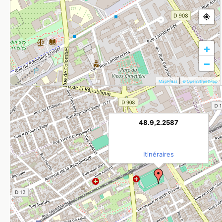
+
−
|
MapPress
© OpenStreetMap
48.9,2.2587
Itinéraires