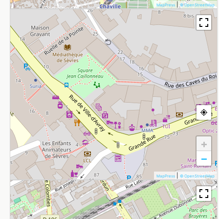
|
MapPress
© OpenStreetMap
+
−
|
MapPress
© OpenStreetMap