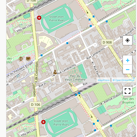
+
−
|
MapPress
© OpenStreetMap