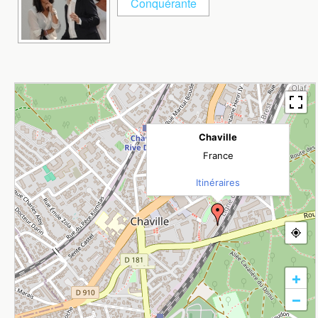
Chaville
France
Itinéraires
+
−