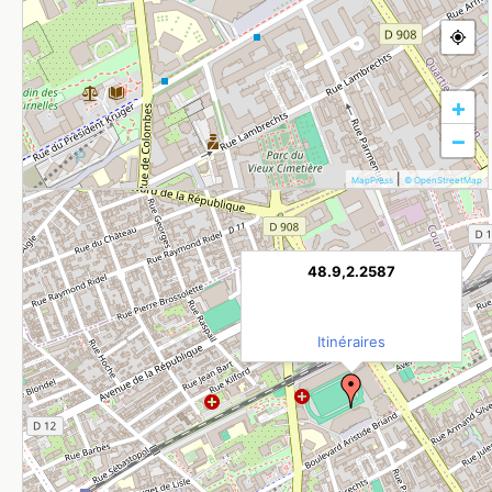
+
−
|
MapPress
© OpenStreetMap
48.9,2.2587
Itinéraires