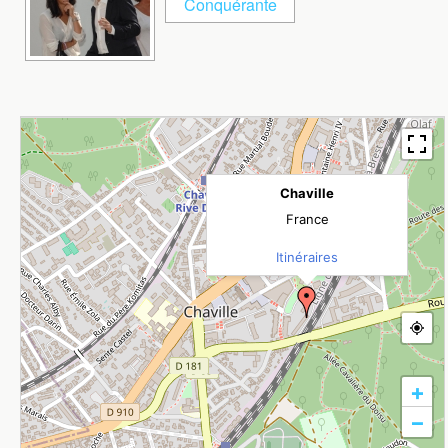
Chaville
France
Itinéraires
+
−