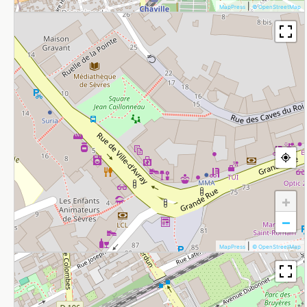
|
MapPress
© OpenStreetMap
+
−
|
MapPress
© OpenStreetMap