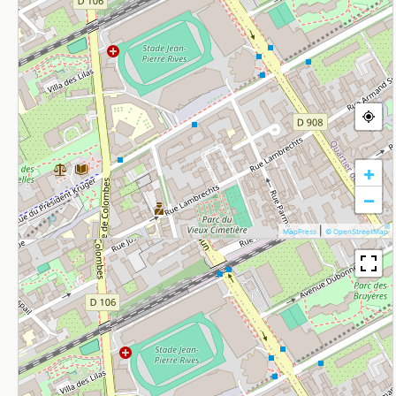
+
−
|
MapPress
© OpenStreetMap