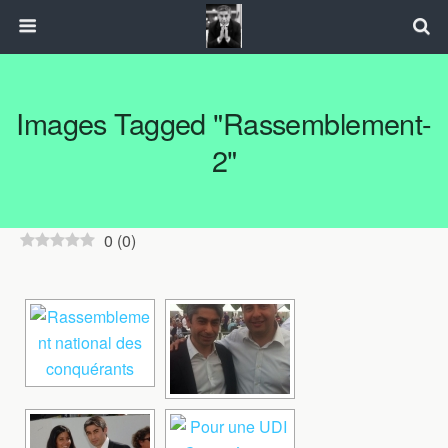
Images Tagged "rassemblement-
2"
0
(
0
)