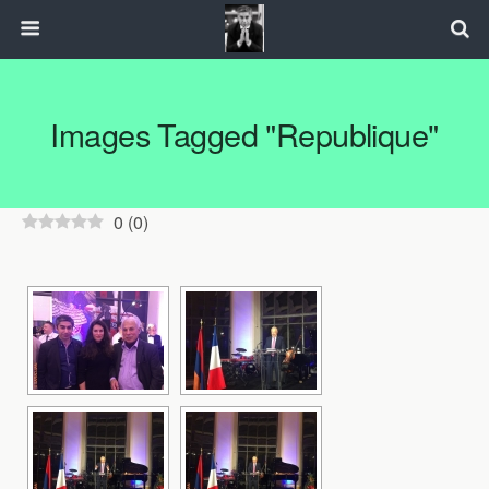
Images Tagged "republique"
0
(
0
)