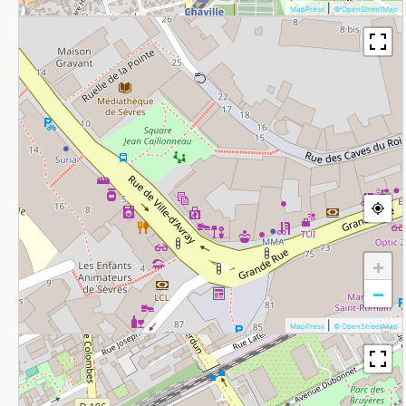
|
MapPress
© OpenStreetMap
+
−
|
MapPress
© OpenStreetMap