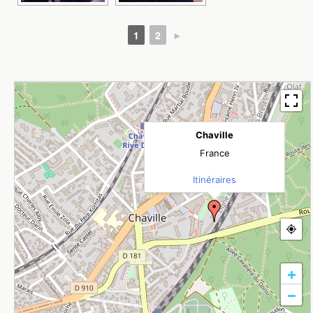
1
2
►
Chaville
France
Itinéraires
+
−