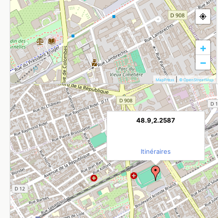
+
−
|
MapPress
© OpenStreetMap
48.9,2.2587
Itinéraires