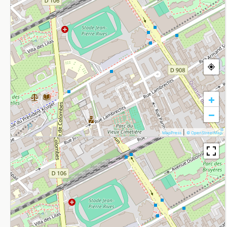
+
−
|
MapPress
© OpenStreetMap