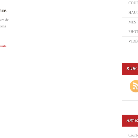
COU
nce.
HAUT
ire de
MES 
niens
PHO
VIDÉ
suite...
SUIV
ARTI
Courbe