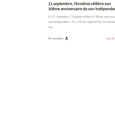
21 septembre, l’Arménie célèbre son
30ème anniversaire de son Indépenda
Ce 21 septembre, l’Arménie célèbre le 30ème anniversa
son Indépendance. Il y a 30 ans aujourd’hui, les Armé
ont...
Par saradjian
Lire la 