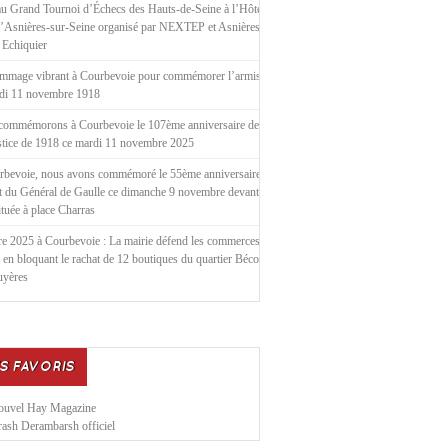
u Grand Tournoi d’Échecs des Hauts-de-Seine à l’Hôtel de
d’Asnières-sur-Seine organisé par NEXTEP et Asnières le
 Echiquier
mmage vibrant à Courbevoie pour commémorer l’armistice
ndi 11 novembre 1918
commémorons à Courbevoie le 107ème anniversaire de
stice de 1918 ce mardi 11 novembre 2025
rbevoie, nous avons commémoré le 55ème anniversaire de
t du Général de Gaulle ce dimanche 9 novembre devant la
située à place Charras
e 2025 à Courbevoie : La mairie défend les commerces
 en bloquant le rachat de 12 boutiques du quartier Bécon
uyères
S FAVORIS
ouvel Hay Magazine
ash Derambarsh officiel