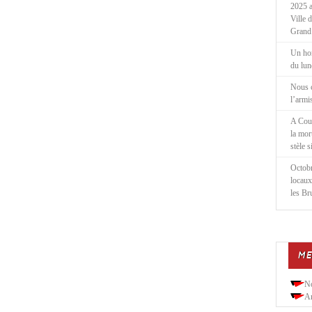
2025 a
Ville 
Grand
Un ho
du lu
Nous 
l’armi
A Cou
la mor
stèle 
Octobr
locaux
les Br
ME
N
Ar