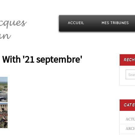
ACCUEIL
MES TRIBUNES
 With '21 septembre'
RECH
CATE
ACTU
ARCH