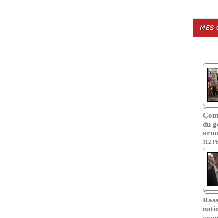
MES 
Com
du g
armé
112
Ph
Ras
nati
conq