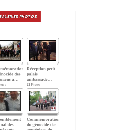
GALERIES PHOTOS
mémoration
Réception petit
énocide des
palais
niens à
…
ambassade
…
otos
22
Photos
semblement
Commémoration
onal des
du génocide des
uérants
…
arméniens du
…