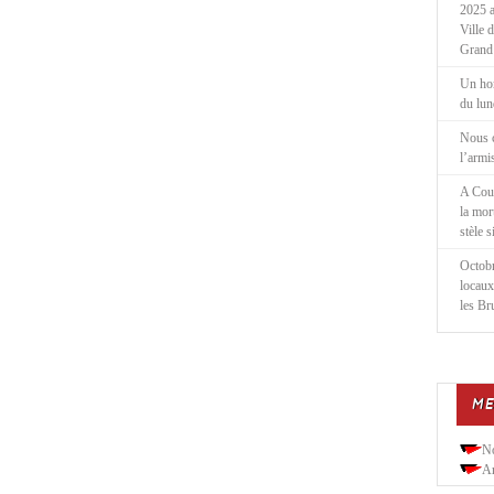
2025 a
Ville 
Grand
Un ho
du lu
Nous 
l’armi
A Cou
la mor
stèle 
Octobr
locaux
les Br
ME
N
Ar