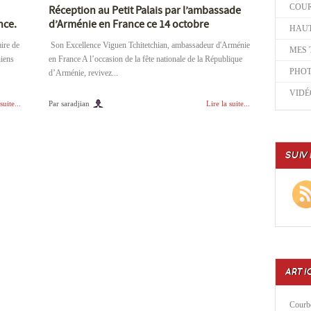
COU
Réception au Petit Palais par l’ambassade
nce.
d’Arménie en France ce 14 octobre
HAUT
ire de
Son Excellence Viguen Tchitetchian, ambassadeur d'Arménie
MES 
niens
en France A l’occasion de la fête nationale de la République
PHO
d’Arménie, revivez...
VIDÉ
suite...
Par saradjian
Lire la suite...
SUIV
ARTI
Courbe