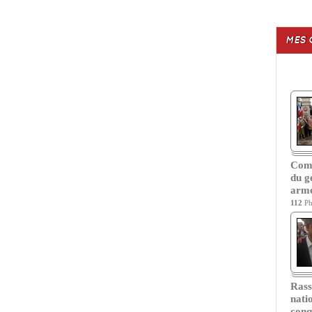
MES 
Com
du g
armé
112
Ph
Ras
nati
conq