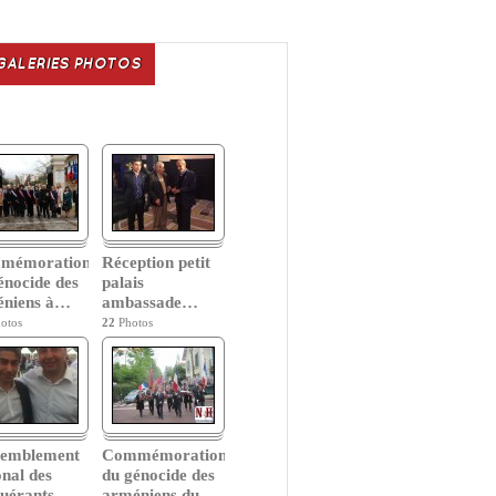
GALERIES PHOTOS
mémoration
Réception petit
énocide des
palais
niens à
…
ambassade
…
otos
22
Photos
semblement
Commémoration
onal des
du génocide des
uérants
…
arméniens du
…