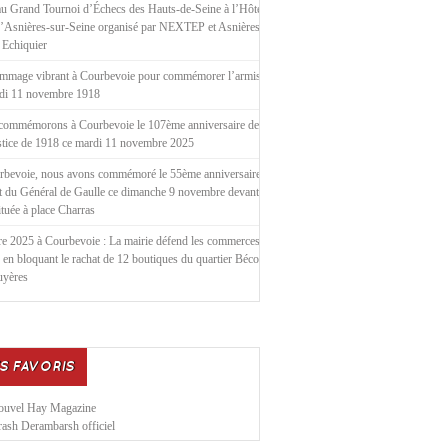
u Grand Tournoi d’Échecs des Hauts-de-Seine à l’Hôtel de
d’Asnières-sur-Seine organisé par NEXTEP et Asnières le
 Echiquier
mmage vibrant à Courbevoie pour commémorer l’armistice
ndi 11 novembre 1918
commémorons à Courbevoie le 107ème anniversaire de
stice de 1918 ce mardi 11 novembre 2025
rbevoie, nous avons commémoré le 55ème anniversaire de
t du Général de Gaulle ce dimanche 9 novembre devant la
située à place Charras
e 2025 à Courbevoie : La mairie défend les commerces
 en bloquant le rachat de 12 boutiques du quartier Bécon
uyères
S FAVORIS
ouvel Hay Magazine
ash Derambarsh officiel