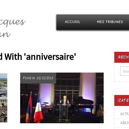
ACCUEIL
MES TRIBUNES
 With 'anniversaire'
RECH
Posté le: 15/10/2015
CATE
ACTU
ARCH