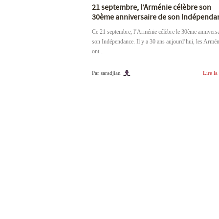
21 septembre, l’Arménie célèbre son
30ème anniversaire de son Indépenda
Ce 21 septembre, l’Arménie célèbre le 30ème anniversa
son Indépendance. Il y a 30 ans aujourd’hui, les Armé
ont...
Par saradjian
Lire la 