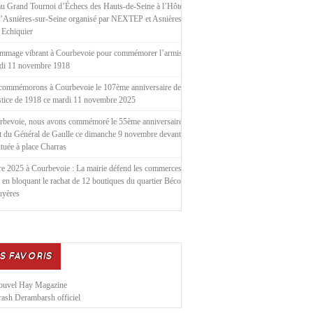
u Grand Tournoi d’Échecs des Hauts-de-Seine à l’Hôtel de
d’Asnières-sur-Seine organisé par NEXTEP et Asnières le
 Echiquier
mmage vibrant à Courbevoie pour commémorer l’armistice
ndi 11 novembre 1918
commémorons à Courbevoie le 107ème anniversaire de
stice de 1918 ce mardi 11 novembre 2025
rbevoie, nous avons commémoré le 55ème anniversaire de
t du Général de Gaulle ce dimanche 9 novembre devant la
située à place Charras
e 2025 à Courbevoie : La mairie défend les commerces
 en bloquant le rachat de 12 boutiques du quartier Bécon
uyères
S FAVORIS
ouvel Hay Magazine
ash Derambarsh officiel