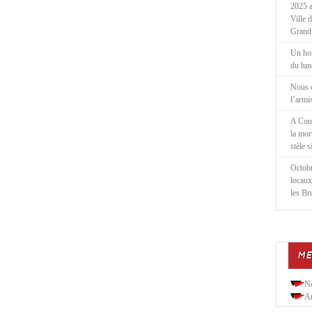
2025 a
Ville 
Grand
Un ho
du lu
Nous 
l’armi
A Cou
la mor
stèle 
Octobr
locaux
les Br
ME
N
Ar