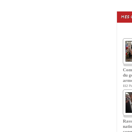
MES 
Com
du g
armé
112
Ph
Ras
nati
conq