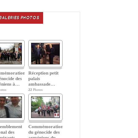
GALERIES PHOTOS
mémoration
Réception petit
énocide des
palais
niens à
…
ambassade
…
otos
22
Photos
semblement
Commémoration
onal des
du génocide des
uérants
…
arméniens du
…