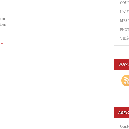
COU
HAUT
pour
MES 
illon
PHO
VIDÉ
suite...
SUIV
ARTI
Courbe