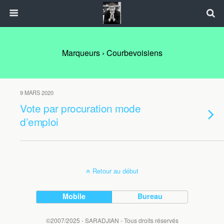
Marqueurs › Courbevoisiens
9 MARS 2020
Vote par procuration mode
d’emploi
Retour au début
Mobile
Bureau
©2007/2025 - SARADJIAN - Tous droits réservés