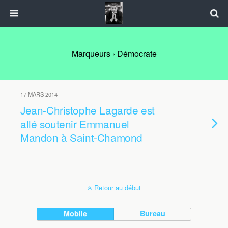
Marqueurs › Démocrate
17 MARS 2014
Jean-Christophe Lagarde est
allé soutenir Emmanuel
Mandon à Saint-Chamond
Retour au début
Mobile
Bureau