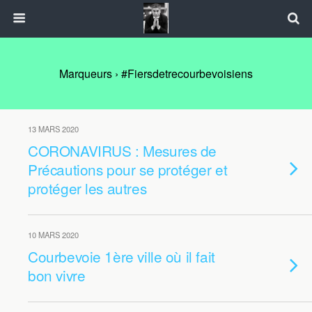
Marqueurs › #Fiersdetrecourbevoisiens
13 MARS 2020
CORONAVIRUS : Mesures de
Précautions pour se protéger et
protéger les autres
10 MARS 2020
Courbevoie 1ère ville où il fait
bon vivre