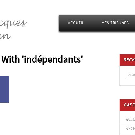
ACCUEIL
MES TRIBUNES
 With 'indépendants'
RECH
CATE
ACTU
ARCH