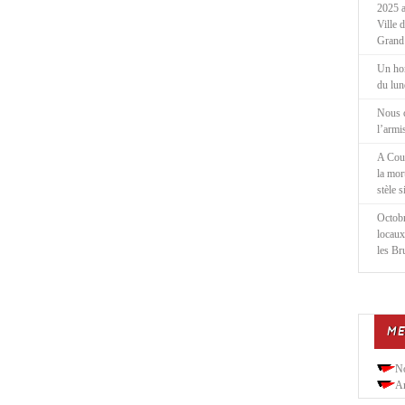
2025 a
Ville 
Grand
Un ho
du lu
Nous 
l’armi
A Cou
la mor
stèle 
Octobr
locaux
les Br
ME
N
Ar