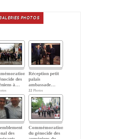
GALERIES PHOTOS
mémoration
Réception petit
énocide des
palais
niens à
…
ambassade
…
otos
22
Photos
semblement
Commémoration
onal des
du génocide des
uérants
…
arméniens du
…