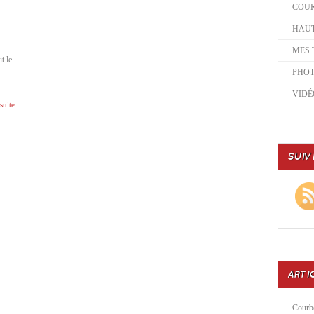
COU
HAUT
MES 
t le
PHO
VIDÉ
suite...
SUIV
ARTI
Courbe