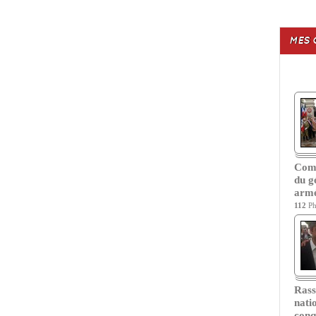
MES 
Com
du g
armé
112
Ph
Ras
nati
conq