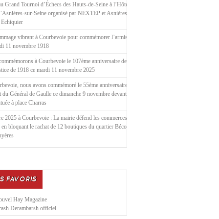
u Grand Tournoi d’Échecs des Hauts-de-Seine à l’Hôtel de
d’Asnières-sur-Seine organisé par NEXTEP et Asnières le
 Echiquier
mmage vibrant à Courbevoie pour commémorer l’armistice
ndi 11 novembre 1918
commémorons à Courbevoie le 107ème anniversaire de
stice de 1918 ce mardi 11 novembre 2025
rbevoie, nous avons commémoré le 55ème anniversaire de
t du Général de Gaulle ce dimanche 9 novembre devant la
située à place Charras
e 2025 à Courbevoie : La mairie défend les commerces
 en bloquant le rachat de 12 boutiques du quartier Bécon
uyères
S FAVORIS
ouvel Hay Magazine
ash Derambarsh officiel