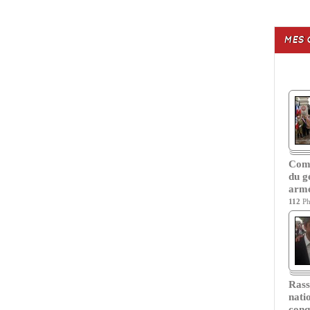
MES 
Com
du g
armé
112
Ph
Ras
nati
conq