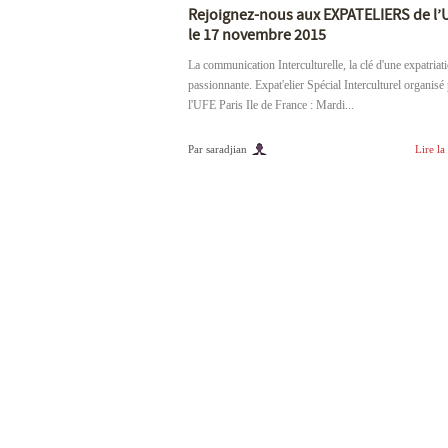
Rejoignez-nous aux EXPATELIERS de l’
le 17 novembre 2015
La communication Interculturelle, la clé d'une expatriat
passionnante. Expat'elier Spécial Interculturel organisé
l'UFE Paris Ile de France : Mardi...
Par saradjian
Lire la 