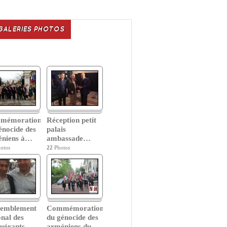
GALERIES PHOTOS
mémoration
Réception petit
énocide des
palais
niens à
…
ambassade
…
otos
22
Photos
semblement
Commémoration
onal des
du génocide des
uérants
…
arméniens du
…