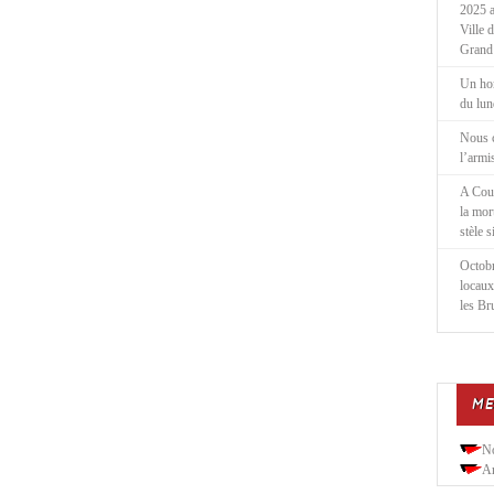
2025 a
Ville 
Grand
Un ho
du lu
Nous 
l’armi
A Cou
la mor
stèle 
Octobr
locaux
les Br
ME
N
Ar