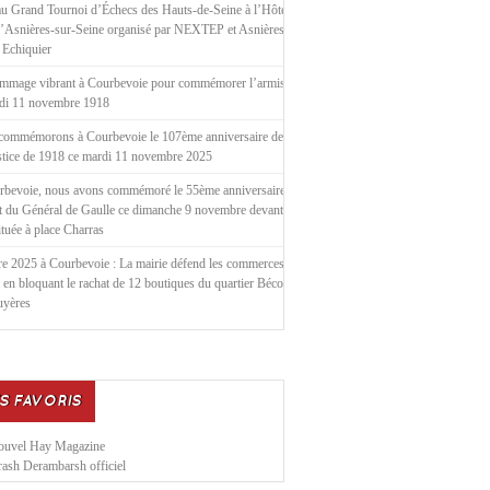
u Grand Tournoi d’Échecs des Hauts-de-Seine à l’Hôtel de
d’Asnières-sur-Seine organisé par NEXTEP et Asnières le
 Echiquier
mmage vibrant à Courbevoie pour commémorer l’armistice
ndi 11 novembre 1918
commémorons à Courbevoie le 107ème anniversaire de
stice de 1918 ce mardi 11 novembre 2025
rbevoie, nous avons commémoré le 55ème anniversaire de
t du Général de Gaulle ce dimanche 9 novembre devant la
située à place Charras
e 2025 à Courbevoie : La mairie défend les commerces
 en bloquant le rachat de 12 boutiques du quartier Bécon
uyères
S FAVORIS
ouvel Hay Magazine
ash Derambarsh officiel