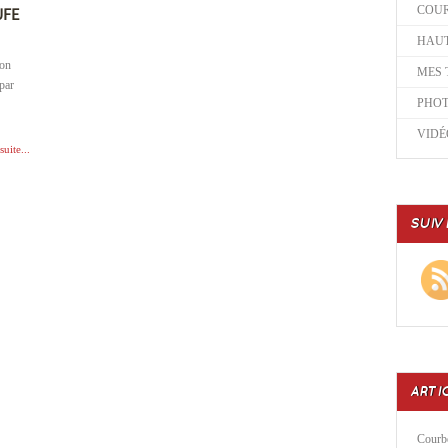
COU
UFE
HAUT
ion
MES 
 par
PHO
VIDÉ
suite...
SUIV
ARTI
Courbe