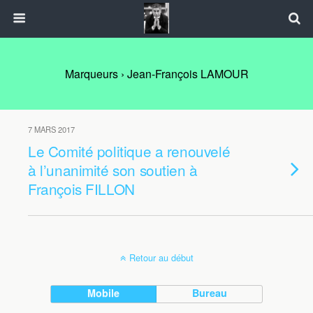
Marqueurs › Jean-François LAMOUR
7 MARS 2017
Le Comité politique a renouvelé
à l’unanimité son soutien à
François FILLON
Retour au début
Mobile
Bureau