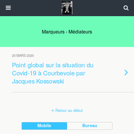
Marqueurs › Médiateurs
20 MARS 2020
Point global sur la situation du
Covid-19 à Courbevoie par
Jacques Kossowski
Retour au début
Mobile
Bureau