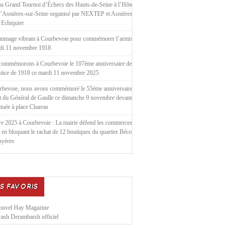
u Grand Tournoi d’Échecs des Hauts-de-Seine à l’Hôtel de
d’Asnières-sur-Seine organisé par NEXTEP et Asnières le
 Echiquier
mmage vibrant à Courbevoie pour commémorer l’armistice
ndi 11 novembre 1918
commémorons à Courbevoie le 107ème anniversaire de
stice de 1918 ce mardi 11 novembre 2025
rbevoie, nous avons commémoré le 55ème anniversaire de
t du Général de Gaulle ce dimanche 9 novembre devant la
située à place Charras
e 2025 à Courbevoie : La mairie défend les commerces
 en bloquant le rachat de 12 boutiques du quartier Bécon
uyères
S FAVORIS
ouvel Hay Magazine
ash Derambarsh officiel