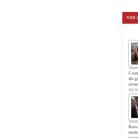
MES 
Com
du g
armé
112
Ph
Ras
nati
conq