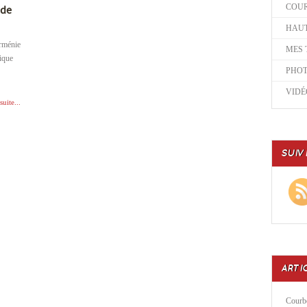
COU
ade
HAUT
rménie
MES 
lique
PHO
VIDÉ
suite...
SUIV
ARTI
Courbe