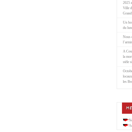
2025 a
Ville 
Grand
Un ho
du lu
Nous 
l’armi
A Cou
la mor
stèle 
Octobr
locaux
les Br
ME
N
Ar