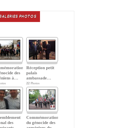
GALERIES PHOTOS
mémoration
Réception petit
énocide des
palais
niens à
…
ambassade
…
otos
22
Photos
semblement
Commémoration
onal des
du génocide des
uérants
…
arméniens du
…