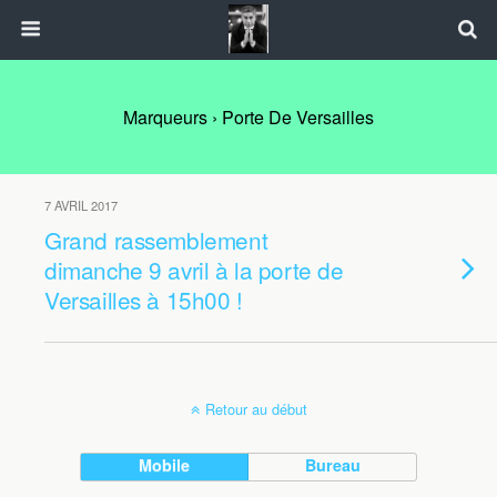
Marqueurs › Porte De Versailles
7 AVRIL 2017
Grand rassemblement
dimanche 9 avril à la porte de
Versailles à 15h00 !
Retour au début
Mobile
Bureau