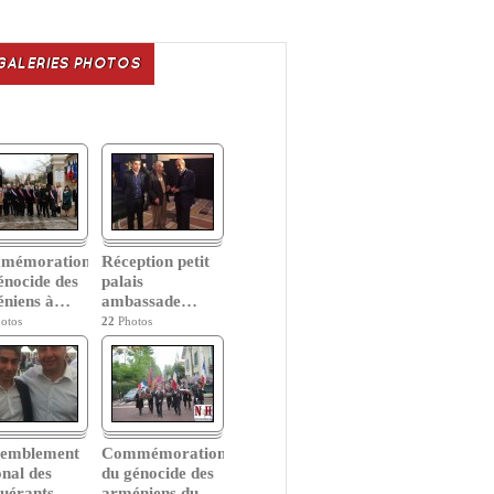
GALERIES PHOTOS
mémoration
Réception petit
énocide des
palais
niens à
…
ambassade
…
otos
22
Photos
semblement
Commémoration
onal des
du génocide des
uérants
…
arméniens du
…