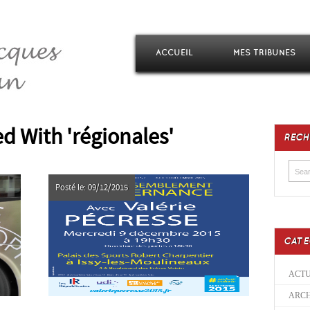
ACCUEIL
MES TRIBUNES
d With 'régionales'
RECH
Posté le: 09/12/2015
CATE
ACTU
ARCH