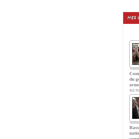
MES 
Com
du g
armé
112
Ph
Ras
nati
conq