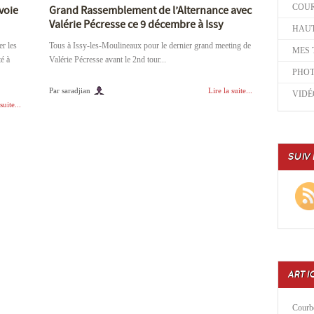
COU
voie
Grand Rassemblement de l’Alternance avec
Valérie Pécresse ce 9 décembre à Issy
HAUT
er les
Tous à Issy-les-Moulineaux pour le dernier grand meeting de
MES 
té à
Valérie Pécresse avant le 2nd tour...
PHO
Par saradjian
Lire la suite...
VIDÉ
suite...
SUIV
ARTI
Courbe