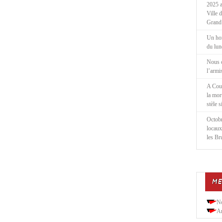
2025 a
Ville 
Grand
Un ho
du lu
Nous 
l’armi
A Cou
la mor
stèle 
Octobr
locaux
les Br
ME
N
Ar