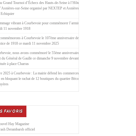
u Grand Tournoi d’Échecs des Hauts-de-Seine à l’Hôtel de
d’Asnières-sur-Seine organisé par NEXTEP et Asnières le
 Echiquier
mmage vibrant à Courbevoie pour commémorer l’armistice
ndi 11 novembre 1918
commémorons à Courbevoie le 107ème anniversaire de
stice de 1918 ce mardi 11 novembre 2025
rbevoie, nous avons commémoré le 55ème anniversaire de
t du Général de Gaulle ce dimanche 9 novembre devant la
située à place Charras
e 2025 à Courbevoie : La mairie défend les commerces
 en bloquant le rachat de 12 boutiques du quartier Bécon
uyères
S FAVORIS
ouvel Hay Magazine
ash Derambarsh officiel