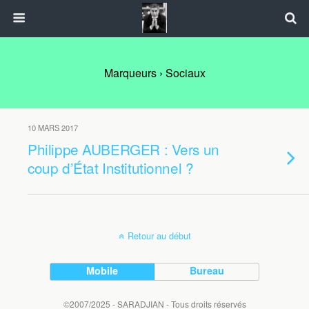
Marqueurs › Sociaux
10 MARS 2017
Philippe AUBERGER : Vers un
coup d’État Institutionnel ?
Retour au début
Mobile
Bureau
©2007/2025 - SARADJIAN - Tous droits réservés