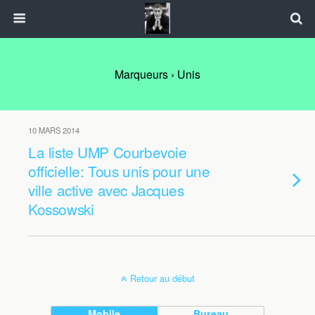
Marqueurs › Unis
10 MARS 2014
La liste UMP Courbevoie
officielle: Tous unis pour une
ville active avec Jacques
Kossowski
Retour au début
Mobile
Bureau