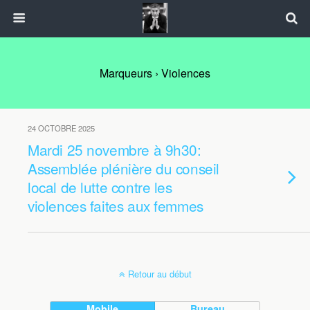
Marqueurs › Violences
24 OCTOBRE 2025
Mardi 25 novembre à 9h30:
Assemblée plénière du conseil
local de lutte contre les
violences faites aux femmes
Retour au début
Mobile
Bureau