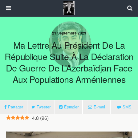
21 Septembre 2023
Ma Lettre Au Président De La
République Suite À La Déclaration
De Guerre De L’Azerbaïdjan Face
Aux Populations Arméniennes
Partager
Tweeter
Épingler
E-mail
SMS
4.8
(
96
)