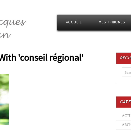
ACCUEIL
MES TRIBUNES
ith 'conseil régional'
RECH
CATE
ACTU
ARCH