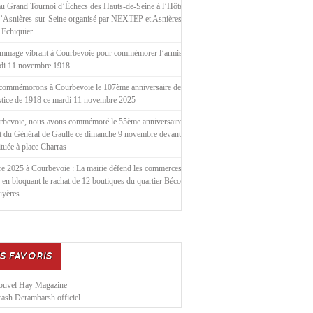
u Grand Tournoi d’Échecs des Hauts-de-Seine à l’Hôtel de
d’Asnières-sur-Seine organisé par NEXTEP et Asnières le
 Echiquier
mmage vibrant à Courbevoie pour commémorer l’armistice
ndi 11 novembre 1918
commémorons à Courbevoie le 107ème anniversaire de
stice de 1918 ce mardi 11 novembre 2025
rbevoie, nous avons commémoré le 55ème anniversaire de
t du Général de Gaulle ce dimanche 9 novembre devant la
située à place Charras
e 2025 à Courbevoie : La mairie défend les commerces
 en bloquant le rachat de 12 boutiques du quartier Bécon
uyères
S FAVORIS
ouvel Hay Magazine
ash Derambarsh officiel