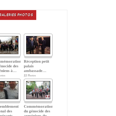
GALERIES PHOTOS
mémoration
Réception petit
énocide des
palais
niens à
…
ambassade
…
otos
22
Photos
semblement
Commémoration
onal des
du génocide des
uérants
…
arméniens du
…