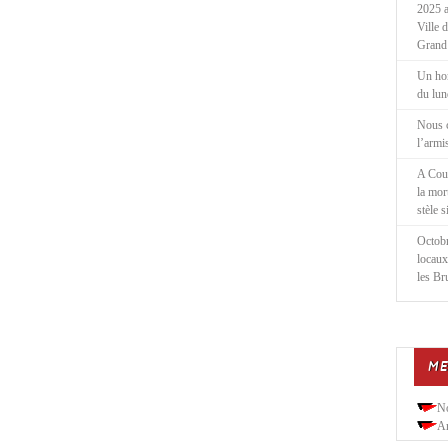
2025 a
Ville 
Grand
Un ho
du lu
Nous 
l’armi
A Cou
la mor
stèle 
Octobr
locaux
les Br
ME
N
Ar