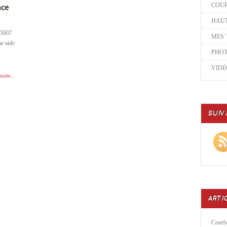
COU
nce
HAUT
75007
MES 
e aide
PHO
VIDÉ
suite...
SUIV
ARTI
Courbe