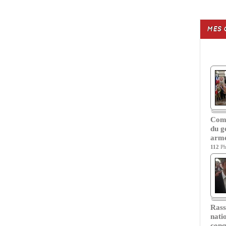
MES 
Com
du g
armé
112
Ph
Ras
nati
conq