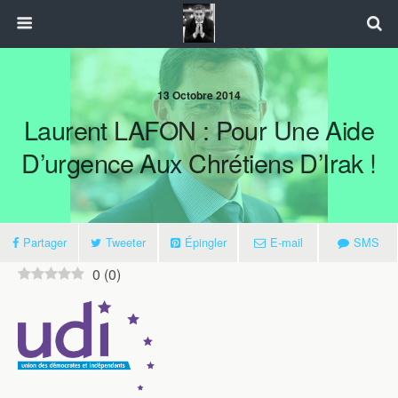
13 Octobre 2014
Laurent LAFON : Pour Une Aide
D’urgence Aux Chrétiens D’Irak !
Partager
Tweeter
Épingler
E-mail
SMS
0
(
0
)