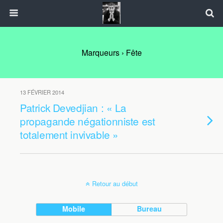
Marqueurs › Fête
13 FÉVRIER 2014
Patrick Devedjian : « La
propagande négationniste est
totalement invivable »
Retour au début
Mobile
Bureau