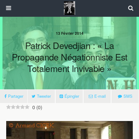
13 Février 2014
Patrick Devedjian : « La
Propagande Négationniste Est
Totalement Invivable »
Partager
Tweeter
Épingler
E-mail
SMS
0
(
0
)