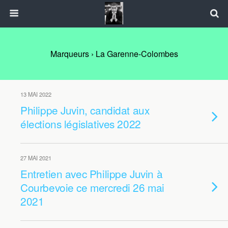
Marqueurs › La Garenne-Colombes
13 MAI 2022
Philippe Juvin, candidat aux
élections législatives 2022
27 MAI 2021
Entretien avec Philippe Juvin à
Courbevoie ce mercredi 26 mai
2021