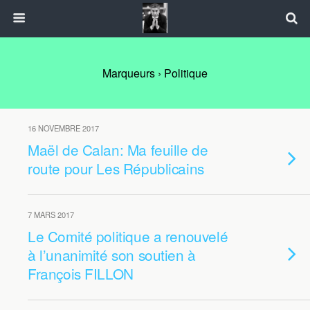
Marqueurs › Politique
16 NOVEMBRE 2017
Maël de Calan: Ma feuille de
route pour Les Républicains
7 MARS 2017
Le Comité politique a renouvelé
à l’unanimité son soutien à
François FILLON