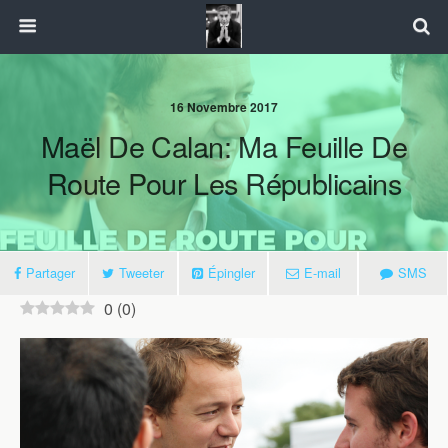
16 Novembre 2017
Maël De Calan: Ma Feuille De
Route Pour Les Républicains
Partager
Tweeter
Épingler
E-mail
SMS
0
(
0
)