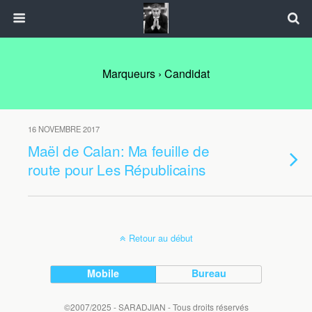
Marqueurs › Candidat
16 NOVEMBRE 2017
Maël de Calan: Ma feuille de
route pour Les Républicains
Retour au début
Mobile
Bureau
©2007/2025 - SARADJIAN - Tous droits réservés